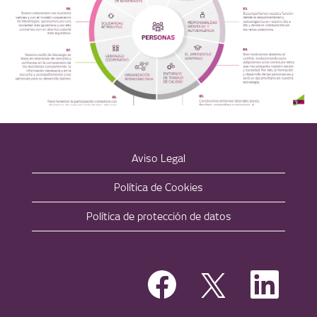
Aviso Legal
Política de Cookies
Política de protección de datos
S
S
S
e
e
e
a
a
a
b
b
b
r
r